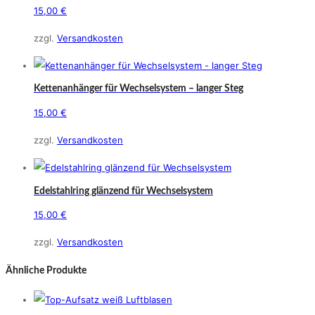
15,00
€
Dieses
zzgl.
Versandkosten
Produkt
weist
mehrere
Kettenanhänger für Wechselsystem – langer Steg
Varianten
15,00
€
auf.
Die
zzgl.
Versandkosten
Optionen
können
Edelstahlring glänzend für Wechselsystem
auf
der
15,00
€
Produktseite
Dieses
zzgl.
Versandkosten
gewählt
Produkt
werden
weist
Ähnliche Produkte
mehrere
Varianten