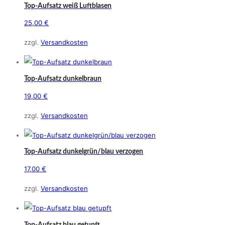
auf.
Top-Aufsatz weiß Luftblasen
Die
25,00
€
Optionen
zzgl.
Versandkosten
können
auf
der
Top-Aufsatz dunkelbraun
Produktseite
19,00
€
gewählt
werden
zzgl.
Versandkosten
Top-Aufsatz dunkelgrün/blau verzogen
17,00
€
zzgl.
Versandkosten
Top-Aufsatz blau getupft