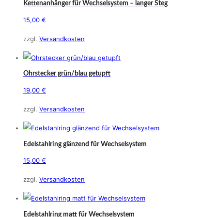
Kettenanhänger für Wechselsystem – langer Steg
15,00
€
zzgl.
Versandkosten
Ohrstecker grün/blau getupft
19,00
€
zzgl.
Versandkosten
Edelstahlring glänzend für Wechselsystem
15,00
€
Dieses
zzgl.
Versandkosten
Produkt
weist
mehrere
Edelstahlring matt für Wechselsystem