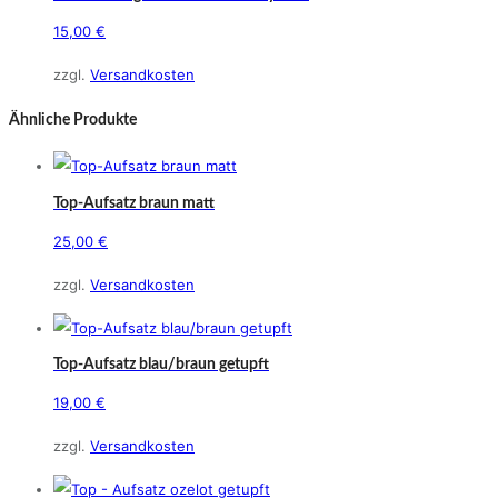
Varianten
15,00
€
auf.
Dieses
Die
zzgl.
Versandkosten
Produkt
Optionen
weist
Ähnliche Produkte
können
mehrere
auf
Varianten
der
auf.
Top-Aufsatz braun matt
Produktseite
Die
25,00
€
gewählt
Optionen
werden
zzgl.
Versandkosten
können
auf
der
Top-Aufsatz blau/braun getupft
Produktseite
19,00
€
gewählt
werden
zzgl.
Versandkosten