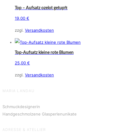
Top – Aufsatz ozelot getupft
19,00
€
zzgl.
Versandkosten
Top-Aufsatz kleine rote Blumen
25,00
€
zzgl.
Versandkosten
MARIA LANDAU
Schmuckdesignerin
Handgeschmolzene Glasperlenunikate
ADRESSE & ATELLIER