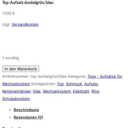
Top-Aufsatz dunkelgrün/blau
17,00
€
zzgl.
Versandkosten
1 vorrätig
Top-
In den Warenkorb
Aufsatz
Artikelnummer:
top dunkelgrün/blau
Kategorie:
Tops - Aufsätze für
dunkelgrün/blau
Wechselsystem
Schlagwörter:
Top
,
Schmuck
,
Aufsatz
,
Menge
Kettenanhänger
,
Glas
,
Wechselsystem
,
Edelstahl
,
Ring
,
Schraubsystem
Beschreibung
Rezensionen (0)