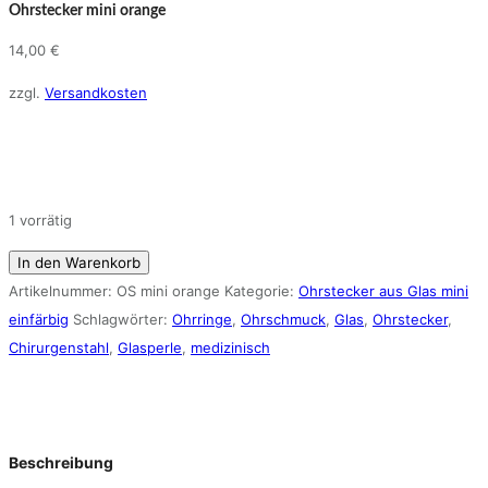
Ohrstecker mini orange
14,00
€
zzgl.
Versandkosten
1 vorrätig
Ohrstecker
In den Warenkorb
mini
Artikelnummer:
OS mini orange
Kategorie:
Ohrstecker aus Glas mini
orange
einfärbig
Schlagwörter:
Ohrringe
,
Ohrschmuck
,
Glas
,
Ohrstecker
,
Menge
Chirurgenstahl
,
Glasperle
,
medizinisch
Beschreibung