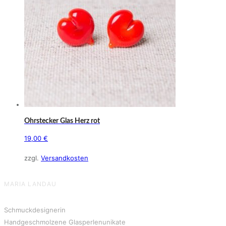
Ohrstecker Glas Herz rot
19,00
€
zzgl.
Versandkosten
MARIA LANDAU
Schmuckdesignerin
Handgeschmolzene Glasperlenunikate