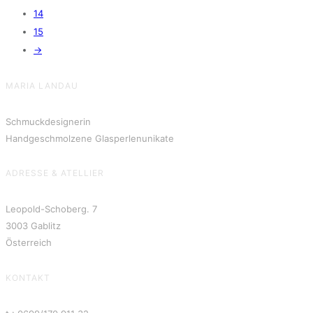
14
15
→
MARIA LANDAU
Schmuckdesignerin
Handgeschmolzene Glasperlenunikate
ADRESSE & ATELLIER
Leopold-Schoberg. 7
3003 Gablitz
Österreich
KONTAKT