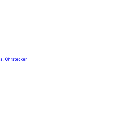
as
,
Ohrstecker