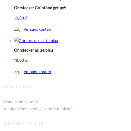
Ohrstecker Grüntöne getupft
19,00
€
zzgl.
Versandkosten
Ohrstecker mittelblau
16,00
€
zzgl.
Versandkosten
MARIA LANDAU
Schmuckdesignerin
Handgeschmolzene Glasperlenunikate
ADRESSE & ATELLIER