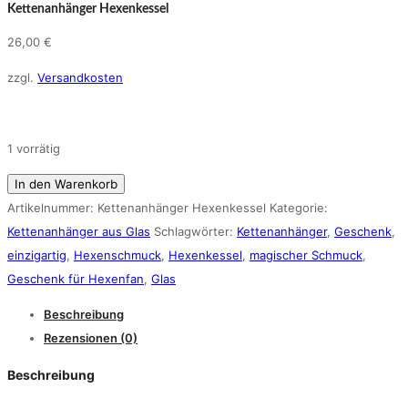
Kettenanhänger Hexenkessel
26,00
€
zzgl.
Versandkosten
1 vorrätig
Kettenanhänger
In den Warenkorb
Hexenkessel
Artikelnummer:
Kettenanhänger Hexenkessel
Kategorie:
Menge
Kettenanhänger aus Glas
Schlagwörter:
Kettenanhänger
,
Geschenk
,
einzigartig
,
Hexenschmuck
,
Hexenkessel
,
magischer Schmuck
,
Geschenk für Hexenfan
,
Glas
Beschreibung
Rezensionen (0)
Beschreibung