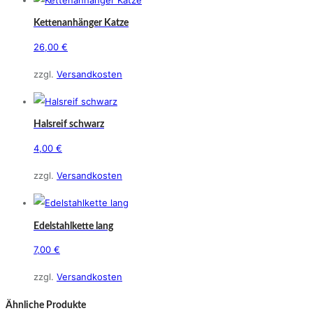
Kettenanhänger Katze
26,00
€
Dieses
zzgl.
Versandkosten
Produkt
weist
mehrere
Halsreif schwarz
Varianten
4,00
€
auf.
Die
zzgl.
Versandkosten
Optionen
können
Edelstahlkette lang
auf
der
7,00
€
Produktseite
zzgl.
Versandkosten
gewählt
werden
Ähnliche Produkte