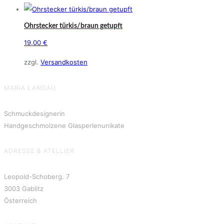
Ohrstecker türkis/braun getupft
19,00
€
zzgl.
Versandkosten
MARIA LANDAU
Schmuckdesignerin
Handgeschmolzene Glasperlenunikate
ADRESSE & ATELLIER
Leopold-Schoberg. 7
3003 Gablitz
Österreich