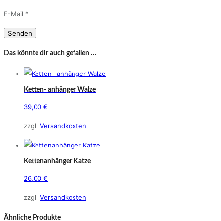
E-Mail
*
Das könnte dir auch gefallen …
Ketten- anhänger Walze
39,00
€
Dieses
zzgl.
Versandkosten
Produkt
weist
mehrere
Kettenanhänger Katze
Varianten
26,00
€
auf.
Dieses
Die
zzgl.
Versandkosten
Produkt
Optionen
weist
Ähnliche Produkte