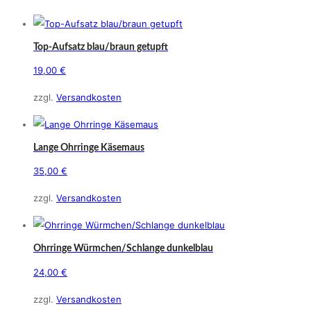
können
mehrere
auf
Varianten
der
auf.
Top-Aufsatz blau/braun getupft
Produktseite
Die
19,00
€
gewählt
Optionen
werden
zzgl.
Versandkosten
können
auf
der
Lange Ohrringe Käsemaus
Produktseite
35,00
€
gewählt
werden
zzgl.
Versandkosten
Ohrringe Würmchen/Schlange dunkelblau
24,00
€
zzgl.
Versandkosten