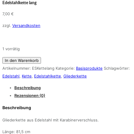
Edelstahlkette lang
7,00
€
zzgl.
Versandkosten
1 vorrätig
Edelstahlkette
In den Warenkorb
lang
Artikelnummer:
ESKettelang
Kategorie:
Basisprodukte
Schlagwörter:
Menge
Edelstahl
,
Kette
,
Edelstahlkette
,
Gliederkette
Beschreibung
Rezensionen (0)
Beschreibung
Gliederkette aus Edelstahl mit Karabinerverschluss.
Länge: 81,5 cm