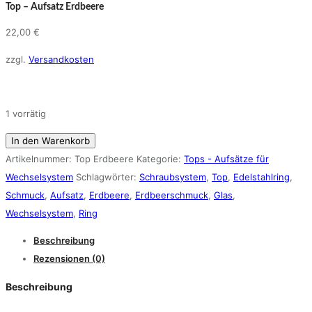
Top – Aufsatz Erdbeere
22,00
€
zzgl.
Versandkosten
1 vorrätig
Top
In den Warenkorb
-
Artikelnummer:
Top Erdbeere
Kategorie:
Tops - Aufsätze für
Aufsatz
Wechselsystem
Schlagwörter:
Schraubsystem
,
Top
,
Edelstahlring
,
Erdbeere
Schmuck
,
Aufsatz
,
Erdbeere
,
Erdbeerschmuck
,
Glas
,
Menge
Wechselsystem
,
Ring
Beschreibung
Rezensionen (0)
Beschreibung