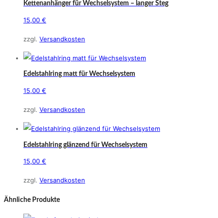
Kettenanhänger für Wechselsystem – langer Steg
15,00
€
zzgl.
Versandkosten
Edelstahlring matt für Wechselsystem
15,00
€
Dieses
zzgl.
Versandkosten
Produkt
weist
mehrere
Edelstahlring glänzend für Wechselsystem
Varianten
15,00
€
auf.
Dieses
Die
zzgl.
Versandkosten
Produkt
Optionen
weist
Ähnliche Produkte
können
mehrere
auf