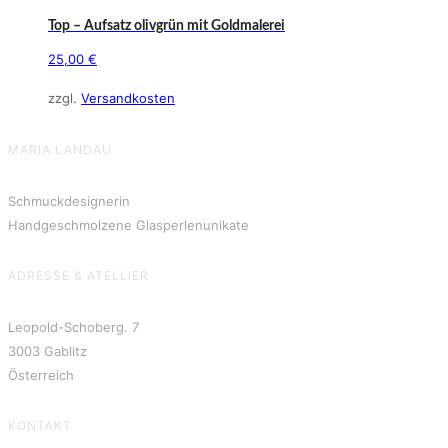
Top – Aufsatz olivgrün mit Goldmalerei
25,00
€
zzgl.
Versandkosten
MARIA LANDAU
Schmuckdesignerin
Handgeschmolzene Glasperlenunikate
ADRESSE & ATELLIER
Leopold-Schoberg. 7
3003 Gablitz
Österreich
KONTAKT