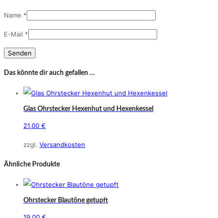
Name
*
E-Mail
*
Das könnte dir auch gefallen …
Glas Ohrstecker Hexenhut und Hexenkessel
21,00
€
zzgl.
Versandkosten
Ähnliche Produkte
Ohrstecker Blautöne getupft
19,00
€