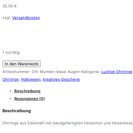
35,00
€
zzgl.
Versandkosten
1 vorrätig
Glasohrringe
In den Warenkorb
Mumien
Artikelnummer:
Ohr Mumien-blaue Augen
Kategorie:
Lustige Ohrringe
blaue
Ohrringe
,
Halloween
,
kreatives Geschenk
Augen
Beschreibung
Menge
Rezensionen (0)
Beschreibung
Ohrringe aus Edelstahl mit handgefertigten Hexenhut und Hexenkesse