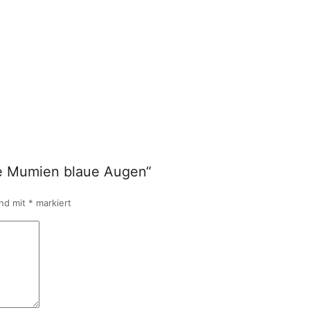
ge Mumien blaue Augen“
ind mit
*
markiert