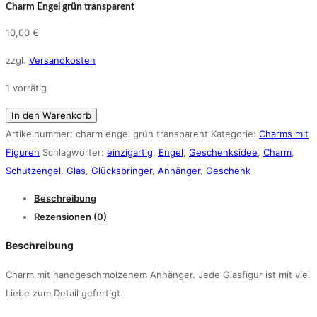
Charm Engel grün transparent
10,00
€
zzgl.
Versandkosten
1 vorrätig
Charm
In den Warenkorb
Engel
Artikelnummer:
charm engel grün transparent
Kategorie:
Charms mit
grün
Figuren
Schlagwörter:
einzigartig
,
Engel
,
Geschenksidee
,
Charm
,
transparent
Schutzengel
,
Glas
,
Glücksbringer
,
Anhänger
,
Geschenk
Menge
Beschreibung
Rezensionen (0)
Beschreibung
Charm mit handgeschmolzenem Anhänger. Jede Glasfigur ist mit viel
Liebe zum Detail gefertigt.