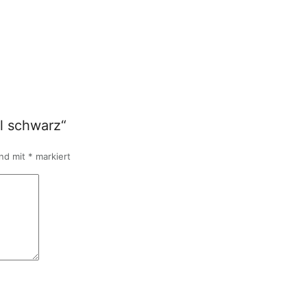
l schwarz“
ind mit
*
markiert