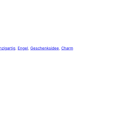
nzigartig
,
Engel
,
Geschenksidee
,
Charm