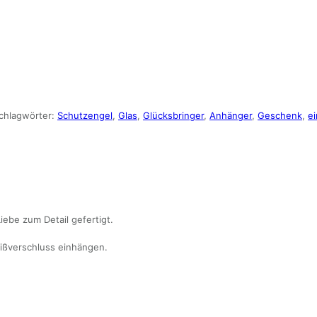
chlagwörter:
Schutzengel
,
Glas
,
Glücksbringer
,
Anhänger
,
Geschenk
,
ei
ebe zum Detail gefertigt.
ißverschluss einhängen.