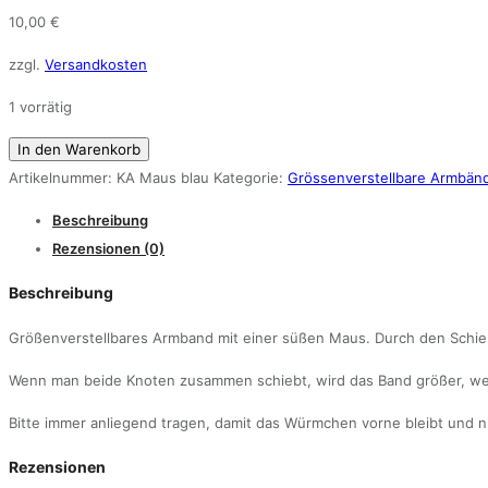
10,00
€
zzgl.
Versandkosten
1 vorrätig
Armband
In den Warenkorb
Maus
Artikelnummer:
KA Maus blau
Kategorie:
Grössenverstellbare Armbän
Menge
Beschreibung
Rezensionen (0)
Beschreibung
Größenverstellbares Armband mit einer süßen Maus. Durch den Schi
Wenn man beide Knoten zusammen schiebt, wird das Band größer, wen
Bitte immer anliegend tragen, damit das Würmchen vorne bleibt und ni
Rezensionen