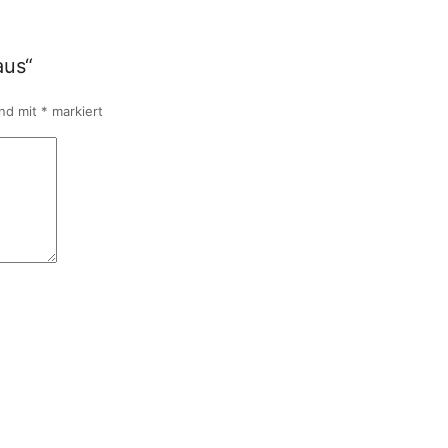
aus“
ind mit
*
markiert