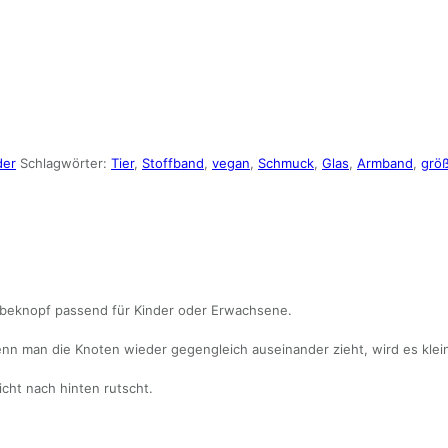
der
Schlagwörter:
Tier
,
Stoffband
,
vegan
,
Schmuck
,
Glas
,
Armband
,
größ
ebeknopf passend für Kinder oder Erwachsene.
n man die Knoten wieder gegengleich auseinander zieht, wird es klein
cht nach hinten rutscht.