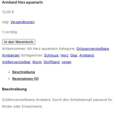
Armband Herz aquamarin
13,00
€
zzgl.
Versandkosten
1 vorrätig
Armband
In den Warenkorb
Herz
Artikelnummer:
KA Herz aquamarin
Kategorie:
Grössenverstellbare
aquamarin
Armbänder
Schlagwörter:
Schmuck
,
Herz
,
Glas
,
Armband
,
Menge
größenverstellbar
,
Wurm
,
Stoffband
,
vegan
Beschreibung
Rezensionen (0)
Beschreibung
Größenverstellbares Armband. Durch den Schiebeknopf passend für
Kinder oder Erwachsene.