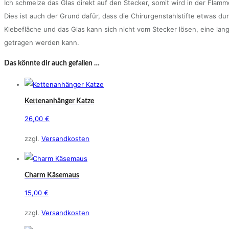
Ich schmelze das Glas direkt auf den Stecker, somit wird in der Fla
Dies ist auch der Grund dafür, dass die Chirurgenstahlstifte etwas du
Klebefläche und das Glas kann sich nicht vom Stecker lösen, eine lange
getragen werden kann.
Das könnte dir auch gefallen …
Kettenanhänger Katze
26,00
€
Dieses
zzgl.
Versandkosten
Produkt
weist
mehrere
Charm Käsemaus
Varianten
15,00
€
auf.
Die
zzgl.
Versandkosten
Optionen