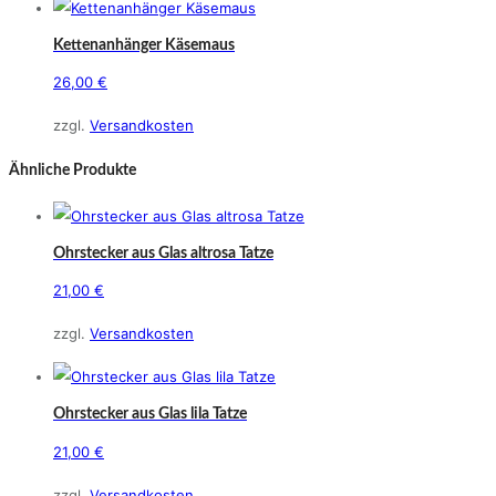
können
Kettenanhänger Käsemaus
auf
der
26,00
€
Produktseite
zzgl.
Versandkosten
gewählt
werden
Ähnliche Produkte
Ohrstecker aus Glas altrosa Tatze
21,00
€
zzgl.
Versandkosten
Ohrstecker aus Glas lila Tatze
21,00
€
zzgl.
Versandkosten