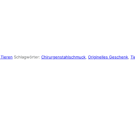
 Tieren
Schlagwörter:
Chirurgenstahlschmuck
,
Originelles Geschenk
,
Ti