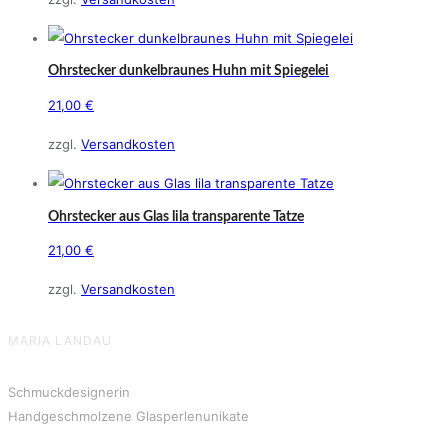
Ohrstecker dunkelbraunes Huhn mit Spiegelei
21,00
€
zzgl.
Versandkosten
Ohrstecker aus Glas lila transparente Tatze
21,00
€
zzgl.
Versandkosten
MARIA LANDAU
Schmuckdesignerin
Handgeschmolzene Glasperlenunikate