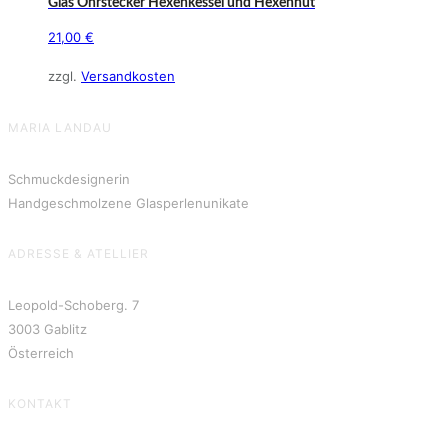
Glas Ohrstecker Hexenkessel und Hexenhut
21,00
€
zzgl.
Versandkosten
MARIA LANDAU
Schmuckdesignerin
Handgeschmolzene Glasperlenunikate
ADRESSE & ATELLIER
Leopold-Schoberg. 7
3003 Gablitz
Österreich
KONTAKT