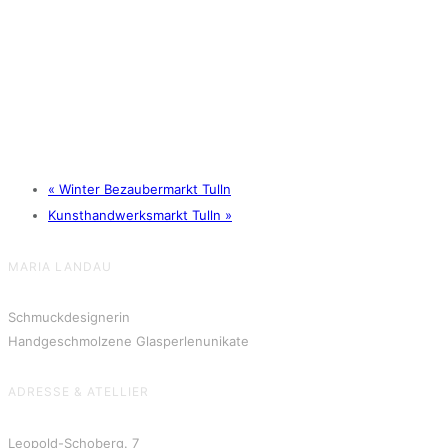
«
Winter Bezaubermarkt Tulln
Kunsthandwerksmarkt Tulln
»
MARIA LANDAU
Schmuckdesignerin
Handgeschmolzene Glasperlenunikate
ADRESSE & ATELLIER
Leopold-Schoberg. 7